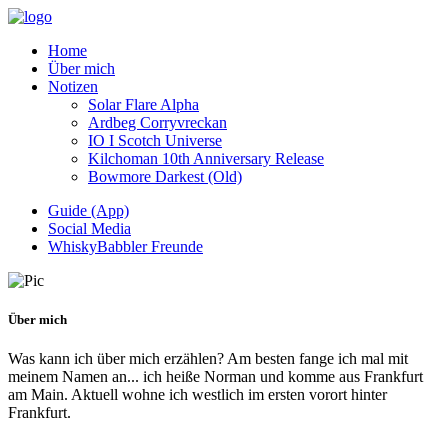
Home
Über mich
Notizen
Solar Flare Alpha
Ardbeg Corryvreckan
IO I Scotch Universe
Kilchoman 10th Anniversary Release
Bowmore Darkest (Old)
Guide (App)
Social Media
WhiskyBabbler Freunde
Über mich
Was kann ich über mich erzählen? Am besten fange ich mal mit
meinem Namen an... ich heiße Norman und komme aus Frankfurt
am Main. Aktuell wohne ich westlich im ersten vorort hinter
Frankfurt.