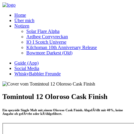
Home
Über mich
Notizen
Solar Flare Alpha
Ardbeg Corryvreckan
IO I Scotch Universe
Kilchoman 10th Anniversary Release
Bowmore Darkest (Old)
Guide (App)
Social Media
WhiskyBabbler Freunde
Tomintoul 12 Oloroso Cask Finish
Ein speyside Single Malt mit einem Oloroso Cask Finish. AbgefÃ¼llt mit 40%, keine
Angabe ob gefÃ¤rbt oder kÃ¼hlgefiltert.